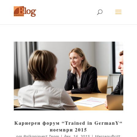
Кариерен форум “Trained in GermanY“
ноември 2015
от
Balkaninvest-Team
|
дек. 16, 2015
|
Messeauftritt
,