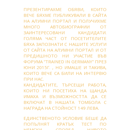
ПРЕЗЕНТИРАХМЕ ОБЯВИ, КОИТО
ВЕЧЕ БЯХМЕ ПУБЛИКУВАЛИ В САЙТА
НА АЛУМНИ ПОРТАЛ И ПОЛУЧИХМЕ
МНОГО АВТОБИОГРАФИИ ОТ
ЗАИНТЕРЕСОВАНИ КАНДИДАТИ.
ГОЛЯМА ЧАСТ ОТ ПОСЕТИТЕЛИТЕ
БЯХА ЗАПОЗНАТИ С НАШИТЕ УСЛУГИ
ОТ САЙТА НА АЛУМНИ ПОРТАЛ И ОТ
ПРЕДИШНОТО НИ УЧАСТИЕ ВЪВ
ФОРУМА “TRAINED IN GERMANY” ПРЕЗ
ЮНИ 2015Г. , НО ИМАШЕ И ТАКИВА,
КОИТО ВЕЧЕ СА БИЛИ НА ИНТЕРВЮ
ПРИ НАС.
КАНДИДАТИТЕ, ТЪРСЕЩИ РАБОТА,
КОИТО НИ ПОСЕТИХА НА ЩАНДА
ИМАХА И ВЪЗМОЖНОСТТА ДА СЕ
ВКЛЮЧАТ В НАШАТА ТОМБОЛА С
НАГРАДА НА СТОЙНОСТ 149 ЛЕВА.
ЕДИНСТВЕНОТО УСЛОВИЕ БЕШЕ ДА
ПОПЪЛНЯТ КРАТЪК ТЕСТ ПО
НЕМСКИ, СПОРЕД НИВОТО