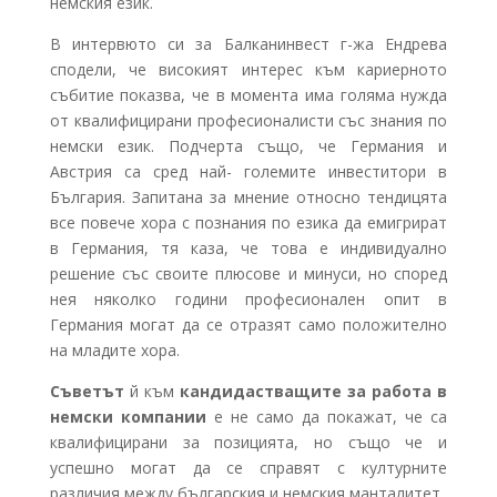
немския език.
В интервюто си за Балканинвест г-жа Ендрева
сподели, че високият интерес към кариерното
събитие показва, че в момента има голяма нужда
от квалифицирани професионалисти със знания по
немски език. Подчерта също, че Германия и
Австрия са сред най- големите инвеститори в
България. Запитана за мнение относно тендицята
все повече хора с познания по езика да емигрират
в Германия, тя каза, че това е индивидуално
решение със своите плюсове и минуси, но според
нея няколко години професионален опит в
Германия могат да се отразят само положително
на младите хора.
Съветът
й към
кандидастващите за работа в
немски компании
е не само да покажат, че са
квалифицирани за позицията, но също че и
успешно могат да се справят с културните
различия между българския и немския манталитет.