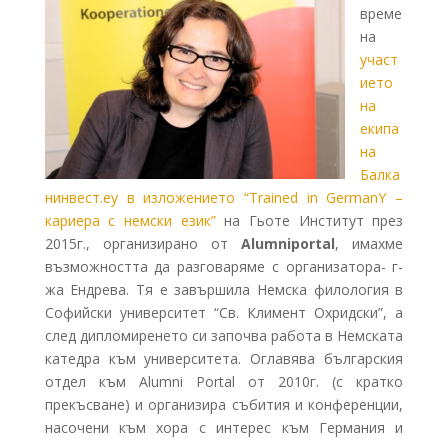
време
на
участ
ието
на
екипа
на
Балка
нинвест.еу в изложението “Trained in GermanY –
кариера с немски език”
на Гьоте Институт през
2015г., организирано от
Alumniportal
, имахме
възможността да разговаряме с организатора- г-
жа Ендрева. Тя е завършила Немска филология в
Софийски университет “Св. Климент Охридски”, а
след дипломиренето си започва работа в Немската
катедра към университета. Оглавява българския
отдел към Alumni Portal от 2010г. (с кратко
прекъсване) и организира събития и конференции,
насочени към хора с интерес към Германия и